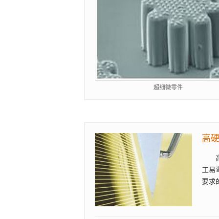
超细微零件
高
工易
要求